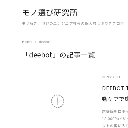
Skip
モノ選び研究所
to
content
モノ好き、渋谷のエンジニア社長の個人的つぶやきブログ
Home
deebot
「deebot」の記事一覧
ガジェット
DEEBOT
動ケアで
READ MORE
床掃除をロボッ
18,000P
ットの奥に入