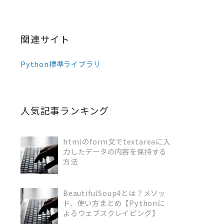
関連サイト
Python標準ライブラリ
人気記事ランキング
htmlのform文でtextareaに入
力したデータの内容を保持する
READ MORE
方法
BeautifulSoup4とは？メソッ
ド、使い方まとめ【Pythonに
READ MORE
よるウェブスクレイピング】