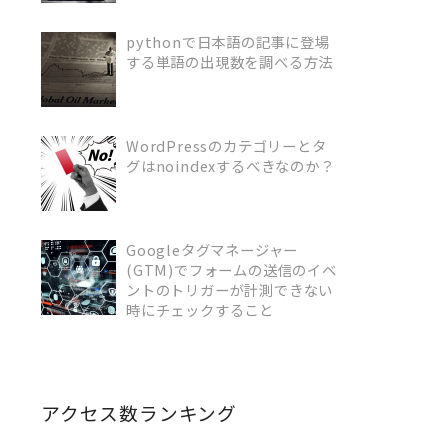
pythonで日本語の記事に登場
する単語の出現数を調べる方法
READ MORE
WordPressのカテゴリーとタ
グはnoindexするべきなのか？
READ MORE
Googleタグマネージャー
(GTM)でフォームの送信のイベ
READ MORE
ントのトリガーが計測できない
時にチェックすること
アクセス数ランキング