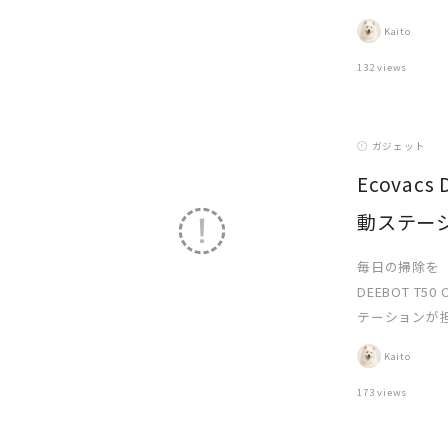
Kaito
132 views
ガジェット
Ecovac
動ステー
READ MORE
毎日の掃除を
DEEBOT 
テーションが
Kaito
173 views