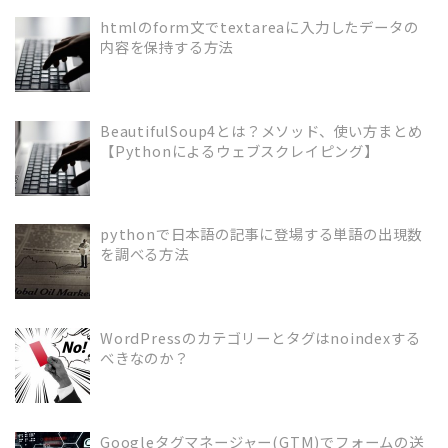
htmlのform文でtextareaに入力したデータの
内容を保持する方法
READ MORE
BeautifulSoup4とは？メソッド、使い方まとめ
【Pythonによるウェブスクレイピング】
READ MORE
pythonで日本語の記事に登場する単語の出現数
を調べる方法
READ MORE
WordPressのカテゴリーとタグはnoindexする
べきなのか？
READ MORE
Googleタグマネージャー(GTM)でフォームの送