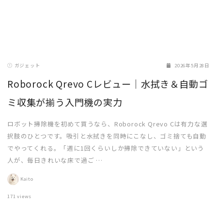
ガジェット
2026年5月28日
Roborock Qrevo Cレビュー｜水拭き＆自動ゴ
ミ収集が揃う入門機の実力
ロボット掃除機を初めて買うなら、Roborock Qrevo Cは有力な選
択肢のひとつです。吸引と水拭きを同時にこなし、ゴミ捨ても自動
でやってくれる。「週に1回くらいしか掃除できていない」という
人が、毎日きれいな床で過ご …
Kaito
171 views