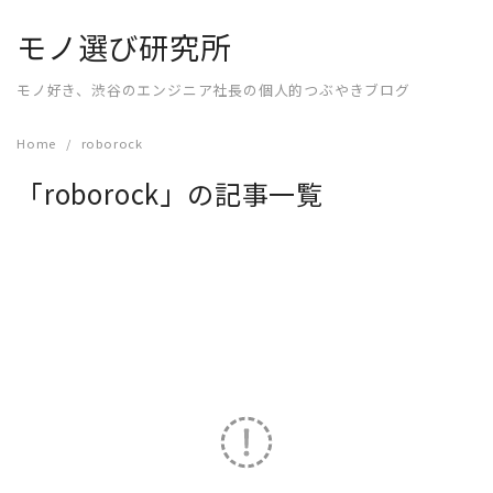
Skip
モノ選び研究所
to
content
モノ好き、渋谷のエンジニア社長の個人的つぶやきブログ
Home
roborock
「roborock」の記事一覧
READ MORE