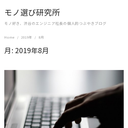
Skip
モノ選び研究所
to
content
モノ好き、渋谷のエンジニア社長の個人的つぶやきブログ
Home
2019年
8月
月:
2019年8月
READ MORE