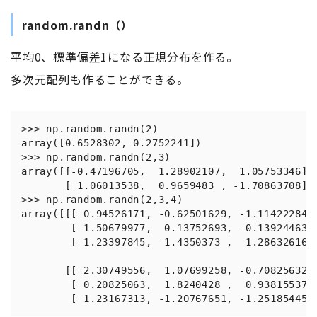
random.randn（）
平均0、標準偏差1になる正規分布を作る。
多次元配列も作ることができる。
>>> np.random.randn(2)

array([0.6528302, 0.2752241])

>>> np.random.randn(2,3)

array([[-0.47196705,  1.28902107,  1.05753346],

       [ 1.06013538,  0.9659483 , -1.70863708]])
>>> np.random.randn(2,3,4)

array([[[ 0.94526171, -0.62501629, -1.11422284, 
        [ 1.50679977,  0.13752693, -0.13924463, 
        [ 1.23397845, -1.4350373 ,  1.28632616, 
       [[ 2.30749556,  1.07699258, -0.70825632, 
        [ 0.20825063,  1.8240428 ,  0.93815537, 
        [ 1.23167313, -1.20767651, -1.25185445,