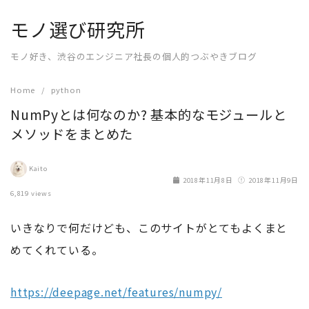
Skip
モノ選び研究所
to
content
モノ好き、渋谷のエンジニア社長の個人的つぶやきブログ
Home
python
NumPyとは何なのか? 基本的なモジュールと
メソッドをまとめた
Kaito
2018年11月8日
2018年11月9日
6,819 views
いきなりで何だけども、このサイトがとてもよくまと
めてくれている。
https://deepage.net/features/numpy/