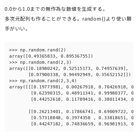
0.0から1.0までの無作為な数値を生成する。
多次元配列も作ることができる。random()より使い勝
手がいい。
>>> np.random.rand(2)

array([0.49365833, 0.89536755])

>>> np.random.rand(2,3)

array([[0.18980242, 0.52515173, 0.74957639],

       [0.07900338, 0.94492949, 0.35652152]])

>>> np.random.rand(2,3,4)

array([[[0.19773981, 0.00267918, 0.70426918, 0.1
        [0.62390315, 0.48911341, 0.99980377, 0.9
        [0.44252618, 0.11789416, 0.38011434, 0.6
       [[0.26213401, 0.17866741, 0.69009722, 0.3
        [0.57318848, 0.3974358 , 0.33818651, 0.2
        [0.44247182, 0.74836659, 0.96981913, 0.